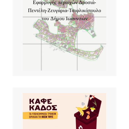
Εφαρμογής περιοχών Δροσιά-
Πεντέλη-Ζευγάρια-Τσιφλικόπουλο
του Δήμου Ιωαννιτών