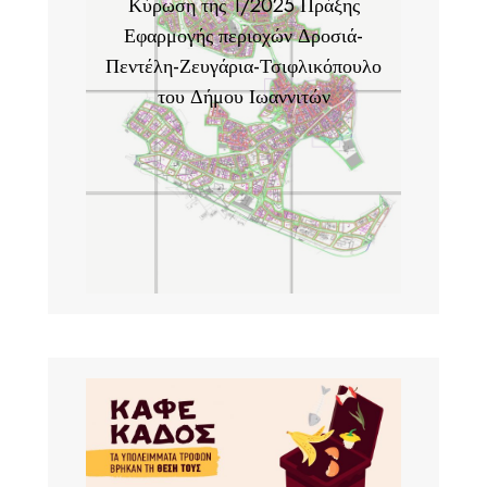
Κύρωση της 1/2025 Πράξης
Εφαρμογής περιοχών Δροσιά-
Πεντέλη-Ζευγάρια-Τσιφλικόπουλο
του Δήμου Ιωαννιτών