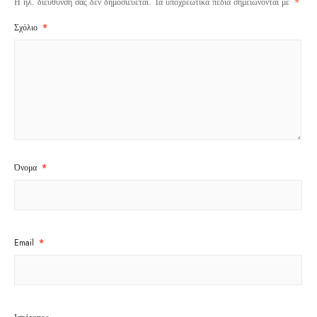
Η ηλ. διεύθυνση σας δεν δημοσιεύεται.
Τα υποχρεωτικά πεδία σημειώνονται με
*
Σχόλιο
*
Όνομα
*
Email
*