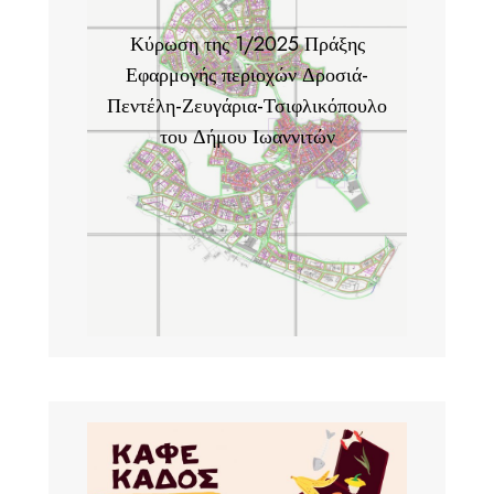
Κύρωση της 1/2025 Πράξης
Εφαρμογής περιοχών Δροσιά-
Πεντέλη-Ζευγάρια-Τσιφλικόπουλο
του Δήμου Ιωαννιτών