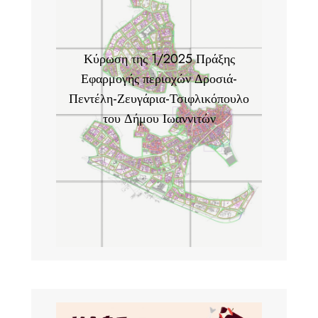
Κύρωση της 1/2025 Πράξης
Εφαρμογής περιοχών Δροσιά-
Πεντέλη-Ζευγάρια-Τσιφλικόπουλο
του Δήμου Ιωαννιτών