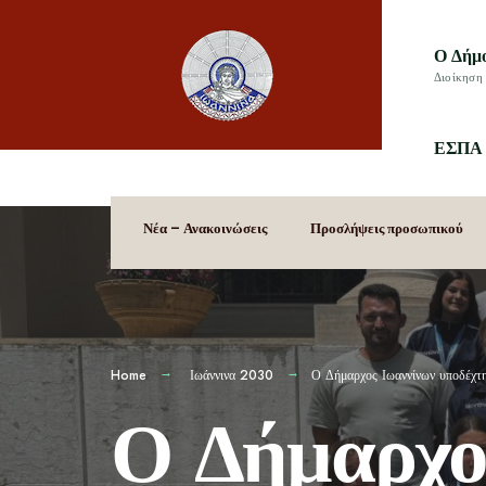
Ο Δήμ
Διοίκηση 
ΕΣΠΑ 
Νέα – Ανακοινώσεις
Προσλήψεις προσωπικού
Home
Ιωάννινα 2030
Ο Δήμαρχος Ιωαννίνων υποδέχτ
Ο Δήμαρχο