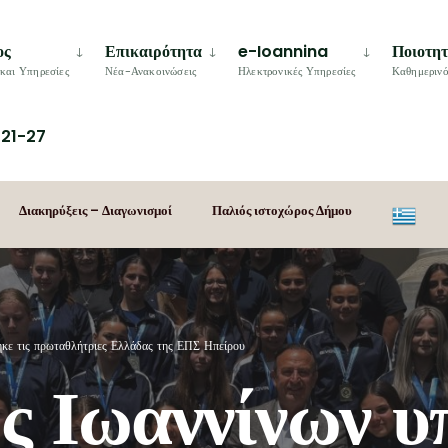
ος
Επικαιρότητα
e-Ioannina
Ποιοτη
και Υπηρεσίες
Νέα-Ανακοινώσεις
Ηλεκτρονικές Υπηρεσίες
Καθημερινό
21-27
Διακηρύξεις – Διαγωνισμοί
Παλιός ιστοχώρος Δήμου
ηκε τις πρωταθλήτριες Ελλάδας της ΕΠΣ Ηπείρου
ς Ιωαννίνων υ