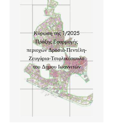
Κύρωση της 1/2025
Πράξης Εφαρμογής
περιοχών Δροσιά-Πεντέλη-
Ζευγάρια-Τσιφλικόπουλο
του Δήμου Ιωαννιτών