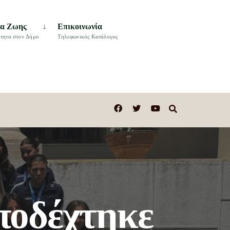
τα Ζωης
Επικοινωνία
τητα στον Δήμο
Τηλεφωνικός Κατάλογος
ποδέχτηκε