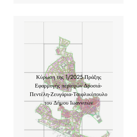
Κύρωση της 1/2025 Πράξης
Εφαρμογής περιοχών Δροσιά-
Πεντέλη-Ζευγάρια-Τσιφλικόπουλο
του Δήμου Ιωαννιτών