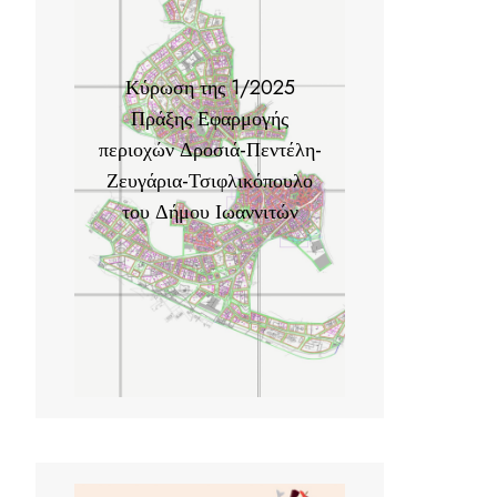
Κύρωση της 1/2025
Πράξης Εφαρμογής
περιοχών Δροσιά-Πεντέλη-
Ζευγάρια-Τσιφλικόπουλο
του Δήμου Ιωαννιτών