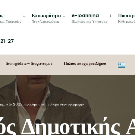
ος
Επικαιρότητα
e-Ioannina
Ποιοτη
και Υπηρεσίες
Νέα-Ανακοινώσεις
Ηλεκτρονικές Υπηρεσίες
Καθημερινό
21-27
Διακηρύξεις – Διαγωνισμοί
Παλιός ιστοχώρος Δήμου
χής: «Το 2025 περάσαμε από τη σπορά στην εφαρμογή»
ός Δημοτικής 