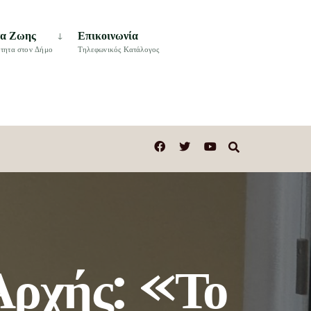
τα Ζωης
Επικοινωνία
τητα στον Δήμο
Τηλεφωνικός Κατάλογος
Αρχής: «Το