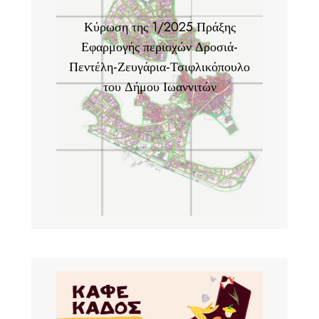
Κύρωση της 1/2025 Πράξης
Εφαρμογής περιοχών Δροσιά-
Πεντέλη-Ζευγάρια-Τσιφλικόπουλο
του Δήμου Ιωαννιτών