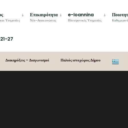
ος
Επικαιρότητα
e-Ioannina
Ποιοτη
και Υπηρεσίες
Νέα-Ανακοινώσεις
Ηλεκτρονικές Υπηρεσίες
Καθημερινό
21-27
Διακηρύξεις – Διαγωνισμοί
Παλιός ιστοχώρος Δήμου