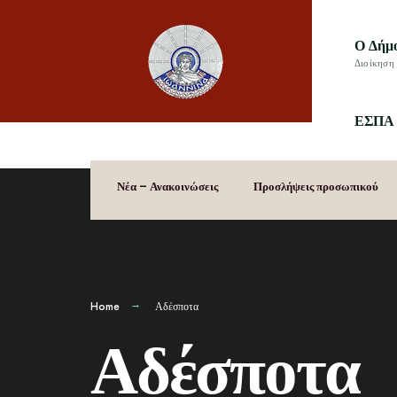
Ο Δήμ
Διοίκηση 
ΕΣΠΑ 
Νέα – Ανακοινώσεις
Προσλήψεις προσωπικού
Home
Αδέσποτα
Αδέσποτα