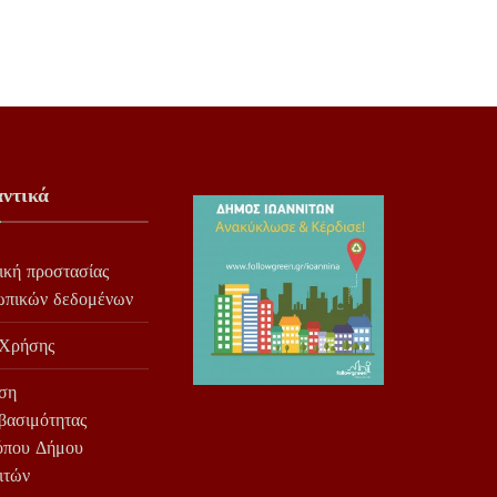
ντικά
ική προστασίας
ωπικών δεδομένων
 Χρήσης
ση
βασιμότητας
όπου Δήμου
ιτών