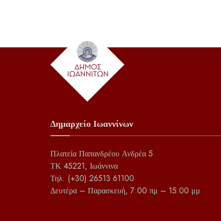
Δημαρχείο Ιωαννίνων
Πλατεία Παπανδρέου Ανδρέα 5
ΤΚ 45221, Ιωάννινα
Τηλ: (+30) 26513 61100
Δευτέρα – Παρασκευή, 7:00 πμ – 15:00 μμ