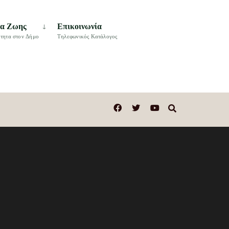
τα Ζωης
Επικοινωνία
τητα στον Δήμο
Τηλεφωνικός Κατάλογος