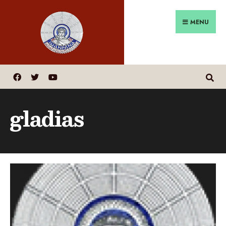
MENU
gladias