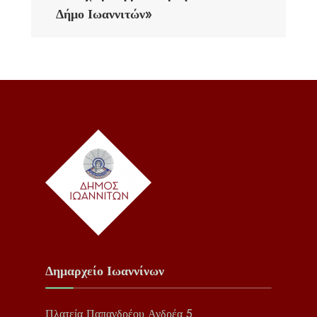
Δήμο Ιωαννιτών»
Δημαρχείο Ιωαννίνων
Πλατεία Παπανδρέου Ανδρέα 5