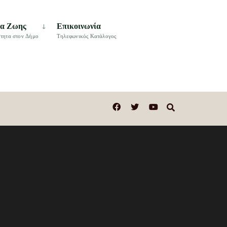
τα Ζωης
Επικοινωνία
τητα στον Δήμο
Τηλεφωνικός Κατάλογος