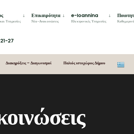
ος
Επικαιρότητα
e-Ioannina
Ποιοτη
και Υπηρεσίες
Νέα-Ανακοινώσεις
Ηλεκτρονικές Υπηρεσίες
Καθημερινό
21-27
Διακηρύξεις – Διαγωνισμοί
Παλιός ιστοχώρος Δήμου
κοινώσεις