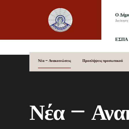
Ο Δήμ
Διοίκηση 
ΕΣΠΑ 
Νέα – Ανακοινώσεις
Προσλήψεις προσωπικού
Νέα – Ανα