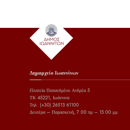
Δημαρχείο Ιωαννίνων
Πλατεία Παπανδρέου Ανδρέα 5
ΤΚ 45221, Ιωάννινα
Τηλ: (+30) 26513 61100
Δευτέρα – Παρασκευή, 7:00 πμ – 15:00 μμ