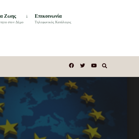
τα Ζωης
Επικοινωνία
τητα στον Δήμο
Τηλεφωνικός Κατάλογος