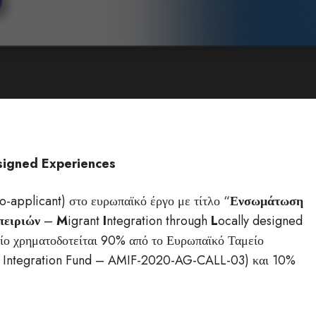
esigned Experiences
o-applicant) στο ευρωπαϊκό έργο με τίτλο “
Ενσωμάτωση
πειριών
–
M
igrant
I
ntegration through
L
ocally designed
οίο χρηματοδοτείται 90% από το Ευρωπαϊκό Ταμείο
d Integration Fund – AMIF-2020-AG-CALL-03) και 10%