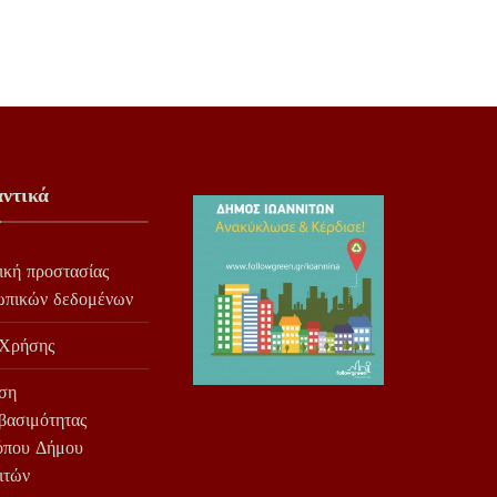
ντικά
ική προστασίας
ωπικών δεδομένων
 Χρήσης
ση
βασιμότητας
όπου Δήμου
ιτών