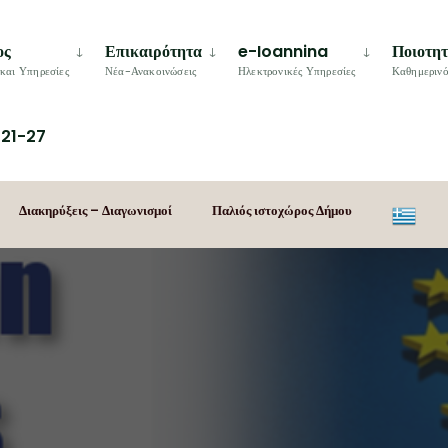
ος
Επικαιρότητα
e-Ioannina
Ποιοτη
και Υπηρεσίες
Νέα-Ανακοινώσεις
Ηλεκτρονικές Υπηρεσίες
Καθημερινό
21-27
Διακηρύξεις – Διαγωνισμοί
Παλιός ιστοχώρος Δήμου