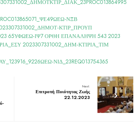
3307331002_ΔΗΜΟΤΚΤΙΡ_ΔΙΑΚ_23PROC013864995
PROC013865071_ΨΕ49ΩΕΩ-ΝΞΒ
023307331002_ΔΗΜΟΤ-ΚΤΙΡ_ΠΡΟΥΠ
023 65ΥΦΩΕΩ-ΙΨ7 ΟΡΘΗ ΕΠΑΝΑΛΗΨΗ
543 2023
ΡΙΑ_ΕΣΥ
2023307331002_ΔΗΜ-ΚΤΙΡΙΑ_ΤΙΜ
Υ_123916_9226ΩΕΩ-ΝΙΔ_23REQ013754365
Next:
Επιτροπή Ποιότητας Ζωής
22.12.2023
ύ-