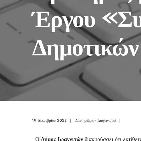
Έργου «Συ
Δημοτικών
19 Δεκεμβρίου 2023
|
Διακηρύξεις - Διαγωνισμοί
|
Ο
Δήμος Ιωαννιτών
διακηρύσσει ότι εκτίθε