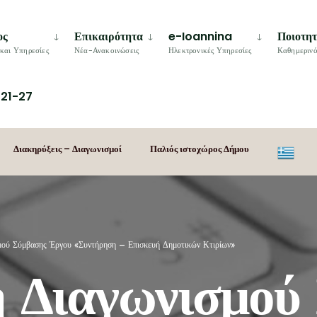
ος
Επικαιρότητα
e-Ioannina
Ποιοτη
και Υπηρεσίες
Νέα-Ανακοινώσεις
Ηλεκτρονικές Υπηρεσίες
Καθημερινό
21-27
Διακηρύξεις – Διαγωνισμοί
Παλιός ιστοχώρος Δήμου
μού Σύμβασης Έργου «Συντήρηση – Επισκευή Δημοτικών Κτιρίων»
 Διαγωνισμού