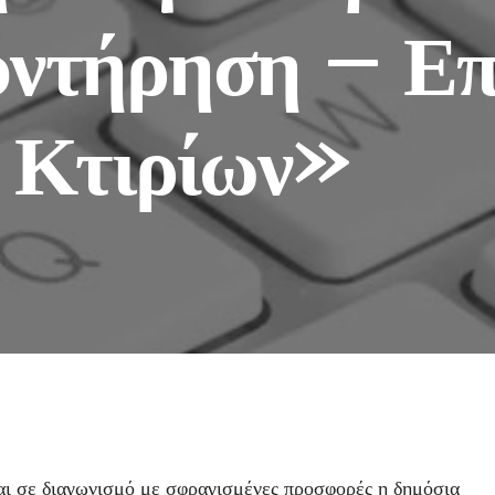
ντήρηση – Επ
 Κτιρίων»
ται σε διαγωνισμό με σφραγισμένες προσφορές η δημόσια