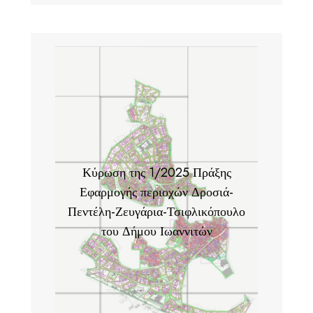
Κύρωση της 1/2025 Πράξης
Εφαρμογής περιοχών Δροσιά-
Πεντέλη-Ζευγάρια-Τσιφλικόπουλο
του Δήμου Ιωαννιτών