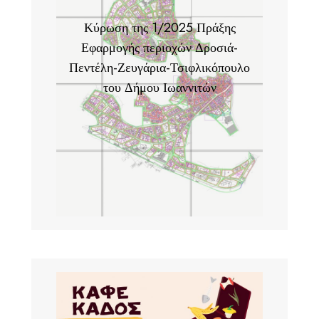
Κύρωση της 1/2025 Πράξης
Εφαρμογής περιοχών Δροσιά-
Πεντέλη-Ζευγάρια-Τσιφλικόπουλο
του Δήμου Ιωαννιτών