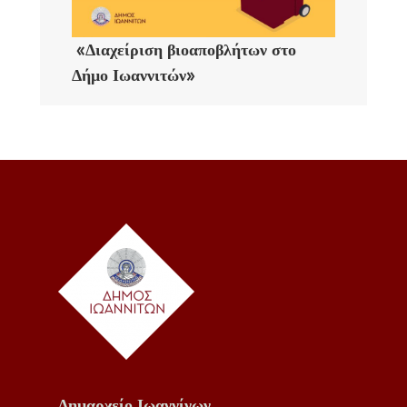
«Διαχείριση βιοαποβλήτων στο
Δήμο Ιωαννιτών»
Δημαρχείο Ιωαννίνων