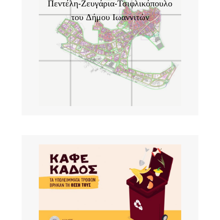
Πεντέλη-Ζευγάρια-Τσιφλικόπουλο
του Δήμου Ιωαννιτών