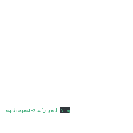
espd-request-v2 pdf_signed
Λήψη