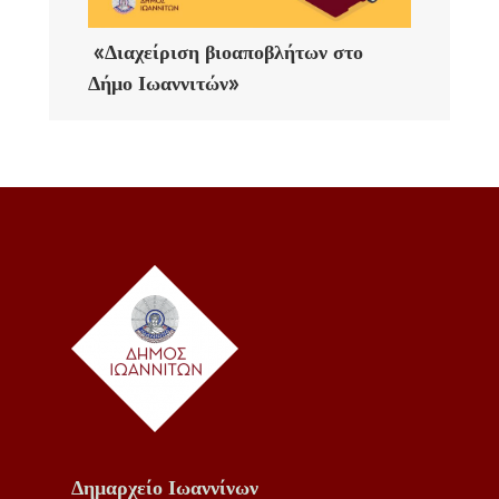
«Διαχείριση βιοαποβλήτων στο
Δήμο Ιωαννιτών»
Δημαρχείο Ιωαννίνων