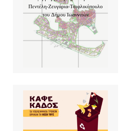
Πεντέλη-Ζευγάρια-Τσιφλικόπουλο
του Δήμου Ιωαννιτών