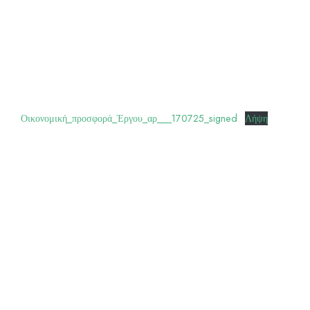
Οικονομική_προσφορά_Έργου_αρ___170725_signed
Λήψη