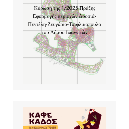
Κύρωση της 1/2025 Πράξης
Εφαρμογής περιοχών Δροσιά-
Πεντέλη-Ζευγάρια-Τσιφλικόπουλο
του Δήμου Ιωαννιτών