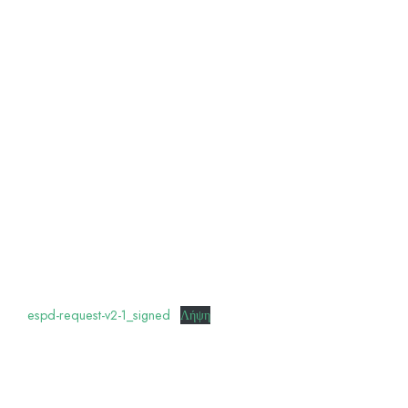
espd-request-v2-1_signed
Λήψη