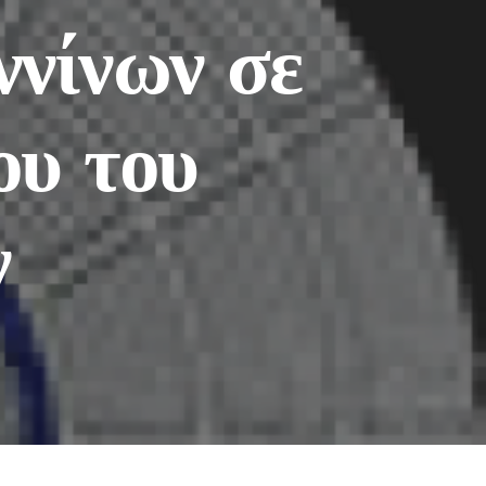
ννίνων σε
ου του
ν