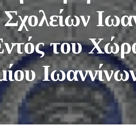
Σχολείων Ιωα
Εντός του Χώρ
μίου Ιωαννίνω