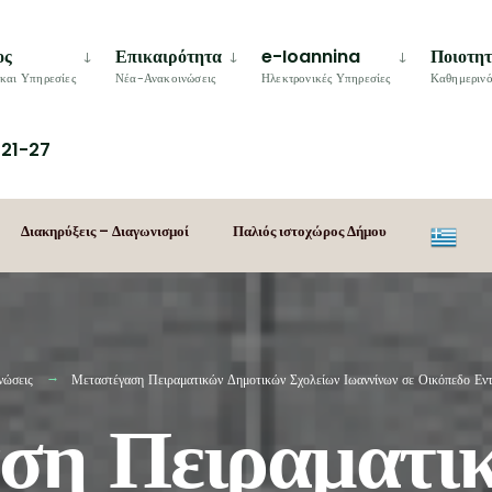
ος
Επικαιρότητα
e-Ioannina
Ποιοτη
και Υπηρεσίες
Νέα-Ανακοινώσεις
Ηλεκτρονικές Υπηρεσίες
Καθημερινό
21-27
Διακηρύξεις – Διαγωνισμοί
Παλιός ιστοχώρος Δήμου
νώσεις
Μεταστέγαση Πειραματικών Δημοτικών Σχολείων Ιωαννίνων σε Οικόπεδο Εντ
ση Πειραματι