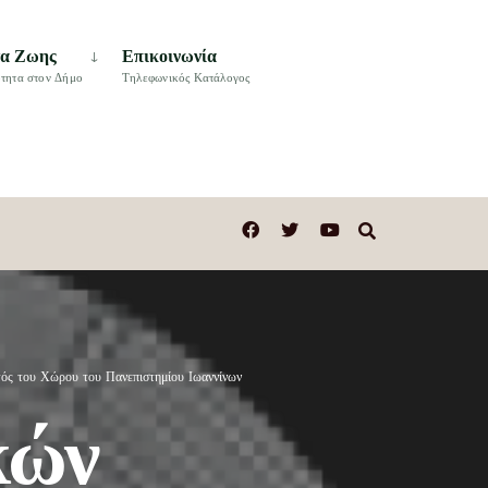
τα Ζωης
Επικοινωνία
τητα στον Δήμο
Τηλεφωνικός Κατάλογος
ός του Χώρου του Πανεπιστημίου Ιωαννίνων
κών