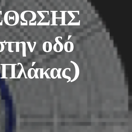
ΣΘΩΣΗΣ
στην οδό
 Πλάκας)