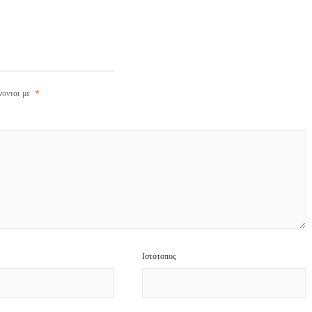
νονται με
*
Ιστότοπος