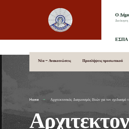
Ο Δήμ
Διοίκηση 
ΕΣΠΑ 
Νέα – Ανακοινώσεις
Προσλήψεις προσωπικού
Home
Αρχιτεκτονικός Διαγωνισμός Ιδεών για τον σχεδιασμό 
Αρχιτεκτον