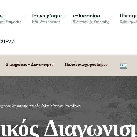
ος
Επικαιρότητα
e-Ioannina
Ποιοτη
και Υπηρεσίες
Νέα-Ανακοινώσεις
Ηλεκτρονικές Υπηρεσίες
Καθημερινό
21-27
Διακηρύξεις – Διαγωνισμοί
Παλιός ιστοχώρος Δήμου
της νέας Δημοτικής Αγοράς Αγίας Μαρίνας Ιωαννίνων
ικός Διαγωνισ