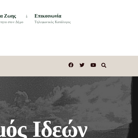
τα Ζωης
Επικοινωνία
τητα στον Δήμο
Τηλεφωνικός Κατάλογος
μός Ιδεών